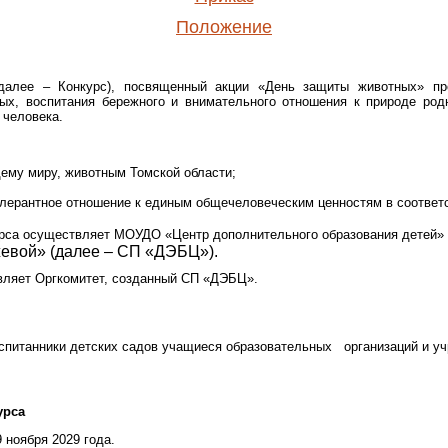
Положение
(далее – Конкурс), посвященный акции «День защиты животных» пр
х, воспитания бережного и внимательного отношения к природе родн
 человека.
ему миру, животным Томской области;
олерантное отношение к единым общечеловеческим ценностям в соответ
курса осуществляет МОУДО «Центр дополнительного образования детей
жевой» (далее – СП «ДЭБЦ»).
вляет Оргкомитет, созданный СП «ДЭБЦ».
оспитанники детских садов учащиеся образовательных организаций и у
урса
9 ноября 2029 года.